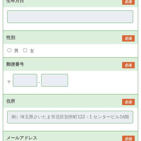
生年月日
必須
性別
必須
男
女
郵便番号
必須
〒
-
住所
必須
メールアドレス
必須