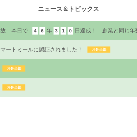
ニュース＆トピックス
事故 本日で
年
日達成！ 創業と同じ年
4
6
3
1
0
スマートミールに認証されました！
お弁当部
お弁当部
お弁当部