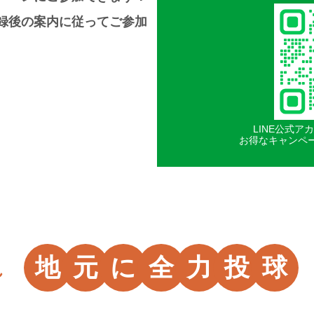
録後の案内に従ってご参加
LINE公式
お得なキャンペ
地
元
に
全
力
投
球
れ