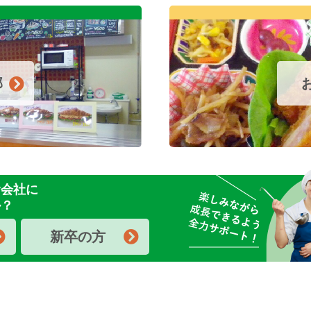
部
食会社に
か？
新卒の方