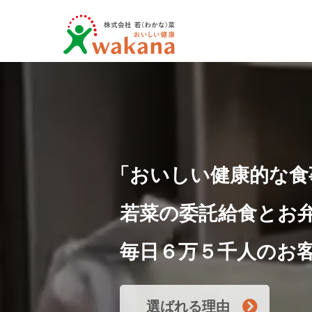
「おいしい健康的な食
若菜の委託給食とお
毎日６万５千人のお
選ばれる理由