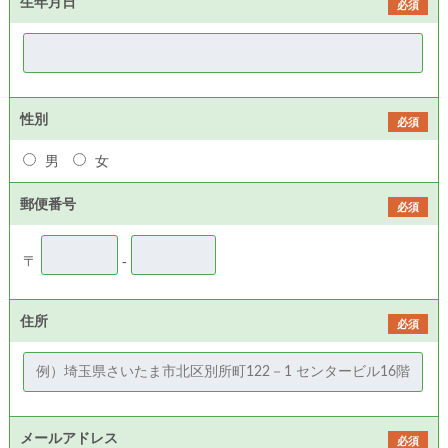
生年月日
必須
性別
必須
男
女
郵便番号
必須
〒
-
住所
必須
メールアドレス
必須